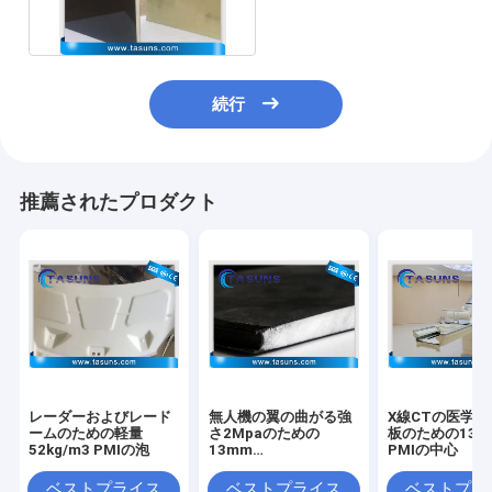
続行
推薦されたプロダクト
レーダーおよびレード
無人機の翼の曲がる強
X線CTの医学
ームのための軽量
さ2Mpaのための
板のための13
52kg/m3 PMIの泡
13mm
PMIの中心
Polymethacrylimide
の泡
ベストプライス
ベストプライス
ベストプラ