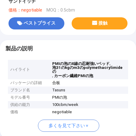
サンドイッチ
価格：negotiable
MOQ：0.5cbm
ベストプライス
接触
製品の説明
,
PMIの泡のX線の忍耐強いベッド
泡31のkgのm3のpolymethacrylimide
ハイライト
の
,
カーボン繊維PMIの泡
パッケージの詳細
合板
ブランド名
Tasuns
モデル番号
PMIの泡
供給の能力
100cbm/week
価格
negotiable
多くを見て下さい