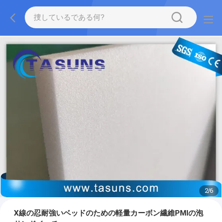
2
/
6
X線の忍耐強いベッドのための軽量カーボン繊維PMIの泡