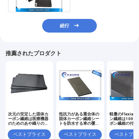
続行
推薦されたプロダクト
次元の安定した固体カ
抵抗力がある重合体の
軽量のFlexiab
ーボン繊維は医療機器
固体カーボン繊維シー
ン繊維は1000
のためのあや織りの光
トを防水する車の覆い
ボン繊維の付着
沢を広げる
のために疲れさせなさ
トを広げる
い
ベストプライス
ベストプライス
ベストプラ