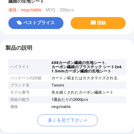
繊維の生地シート
価格：negotiable
MOQ：200pcs
ベストプライス
接触
製品の説明
,
4X8カーボン繊維の生地シート
ハイライト
,
カーボン繊維のプラスチック シート2x4
1.5mmカーボン繊維の生地シート
パッケージの詳細
カートン箱またはカスタマイズされる
ブランド名
Tasuns
モデル番号
先を細くされたカーボン繊維シート
供給の能力
1週あたりの2000pcs
価格
negotiable
多くを見て下さい