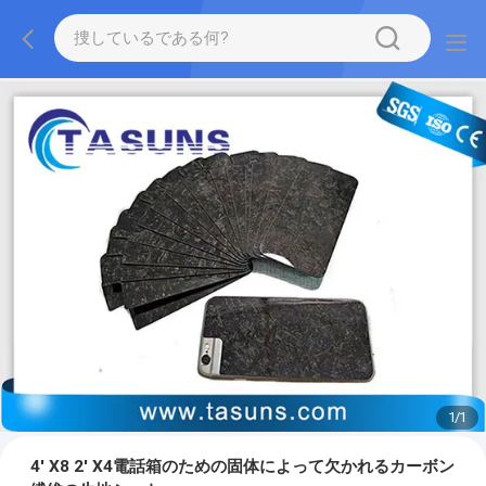
1
/
1
4' X8 2' X4電話箱のための固体によって欠かれるカーボン