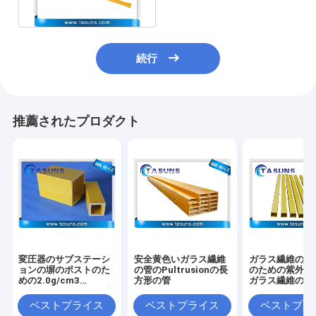
続行
推薦されたプロダクト
変圧器のサブステーシ
安全黄色いガラス繊維
ガラス繊維の十
ョンの塀のポストのた
の管のPultrusionの長
のための紫外線
めの2.0g/cm3
方形の管
ガラス繊維の長
Pultrusion FRPの長方
管
形の管
ベストプライス
ベストプライス
ベストプラ