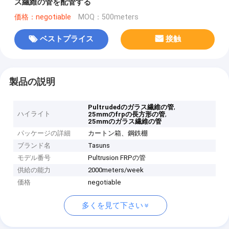
ス繊維の管を配管する
価格：negotiable
MOQ：500meters
ベストプライス
接触
製品の説明
,
Pultrudedのガラス繊維の管
ハイライト
,
25mmのfrpの長方形の管
25mmのガラス繊維の管
パッケージの詳細
カートン箱、鋼鉄棚
ブランド名
Tasuns
モデル番号
Pultrusion FRPの管
供給の能力
2000meters/week
価格
negotiable
多くを見て下さい