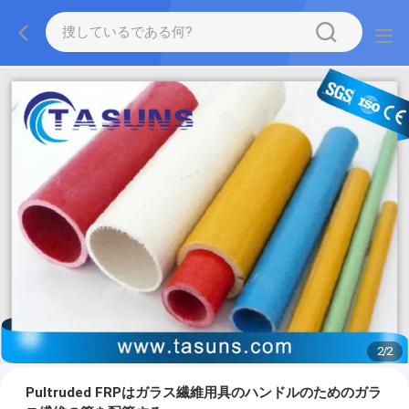
2
/
2
Pultruded FRPはガラス繊維用具のハンドルのためのガラ